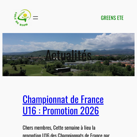
Aller
au
GREENS ETE
contenu
Actualités
Championnat de France
U16 : Promotion 2026
Chers membres, Cette semaine à lieu la
promotion U16 des Championnats de France par