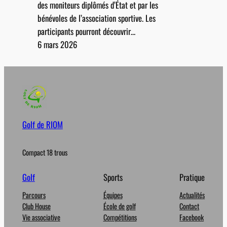
des moniteurs diplômés d’État et par les
bénévoles de l’association sportive. Les
participants pourront découvrir…
6 mars 2026
Golf de RIOM
Compact 18 trous
Golf
Sports
Pratique
Parcours
Équipes
Actualités
Club House
École de golf
Contact
Vie associative
Compétitions
Facebook