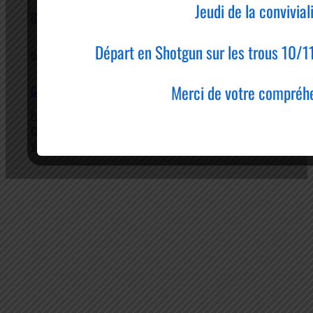
Jeudi de la convivial
Golf de RIOM
Départ en Shotgun sur les trous 10/
Compact 18 trous
Merci de votre compréhe
Golf
Sports
Pratique
Parcours
Équipes
Actualités
Club House
École de golf
Contact
Vie associative
Compétitions
Facebook