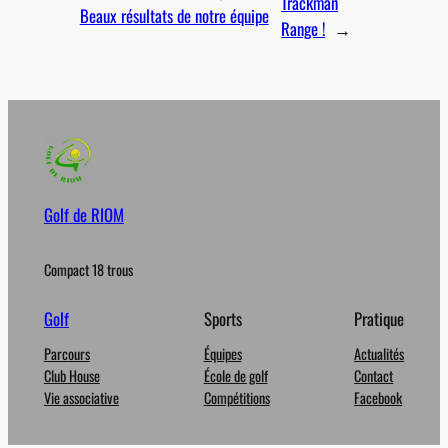
Trackman
Beaux résultats de notre équipe
Range !
→
Golf de RIOM
Compact 18 trous
Golf
Sports
Pratique
Parcours
Équipes
Actualités
Club House
École de golf
Contact
Vie associative
Compétitions
Facebook