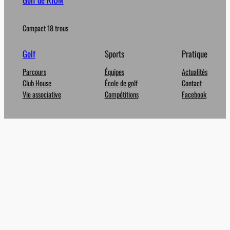
Compact 18 trous
Golf
Sports
Pratique
Parcours
Équipes
Actualités
Club House
École de golf
Contact
Vie associative
Compétitions
Facebook