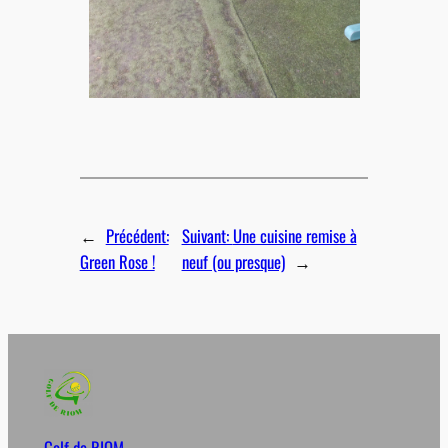
←
Précédent:
Suivant:
Une cuisine remise à
Green Rose !
neuf (ou presque)
→
Golf de RIOM