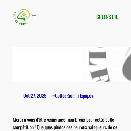
Aller
au
GREENS ETE
contenu
Remise des prix :
Treyves Paysage –
Couleur Nature
Oct 27, 2025
—
GolfdeRiom
in
Equipes
by
Merci à vous d’être venus aussi nombreux pour cette belle
compétition ! Quelques photos des heureux vainqueurs de ce